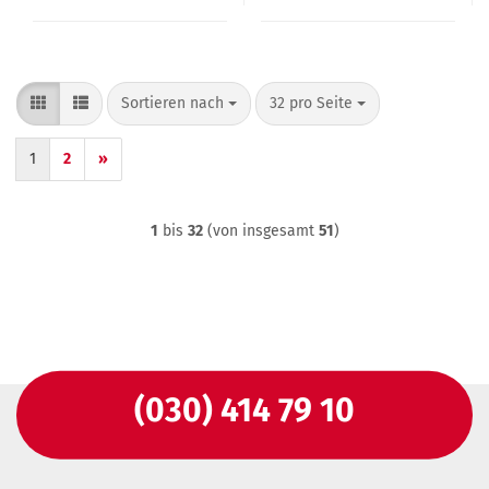
Sortieren nach
pro Seite
Sortieren nach
32 pro Seite
1
2
»
1
bis
32
(von insgesamt
51
)
(030) 414 79 10