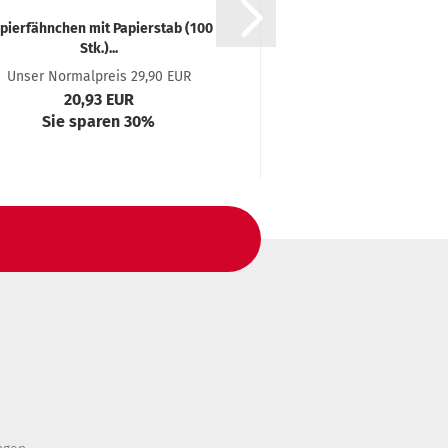
pierfähnchen mit Papierstab (100
Bleistift, Natur (
Stk.)...
Unser Normalpreis 29,90 EUR
Unser Normalpreis
20,93 EUR
29,94 E
Sie sparen 30%
Sie sparen