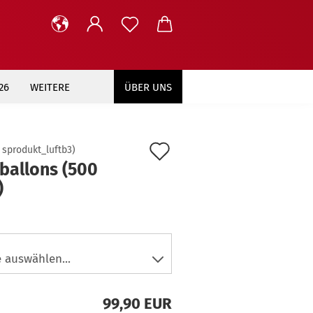
26
WEITERE
ÜBER UNS
Auf
:
sprodukt_luftb3
)
ballons (500
den
)
Merkzettel
99,90 EUR