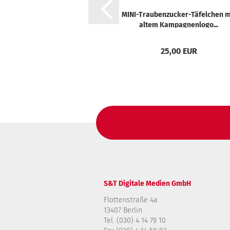
MINI-Traubenzucker-Täfelchen m
altem Kampagnenlogo...
25,00 EUR
S&T Digitale Medien GmbH
Flottenstraße 4a
13407 Berlin
Tel. (030) 4 14 79 10