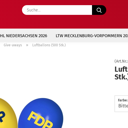
Suche...
L NIEDERSACHSEN 2026
LTW MECKLENBURG-VORPOMMERN 20
»
»
Give-aways
Luftballons (500 Stk.)
(Art.Nr.
Luft
Stk.
Farbe: