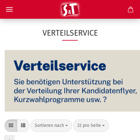
VERTEILSERVICE
Sortieren nach
pro Seite
Sortieren nach
32 pro Seite