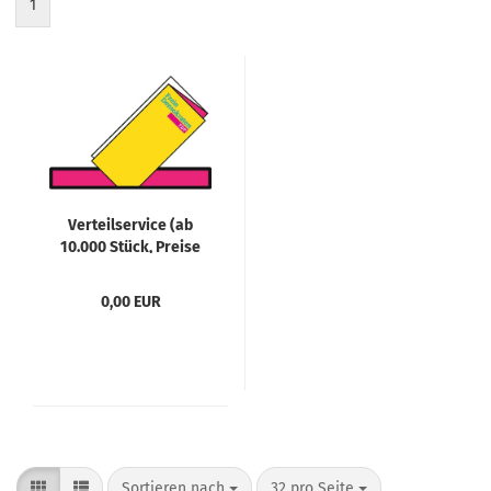
1
Verteilservice (ab
10.000 Stück, Preise
auf Anfrage)
0,00 EUR
Sortieren nach
pro Seite
Sortieren nach
32 pro Seite