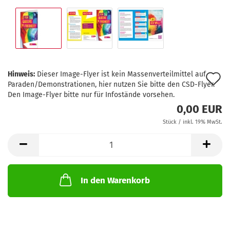
Hinweis:
Dieser Image-Flyer ist kein Massenverteilmittel auf
A
Paraden/Demonstrationen, hier nutzen Sie bitte den CSD-Flyer.
d
Den Image-Flyer bitte nur für Infostände vorsehen.
0,00 EUR
M
Stück / inkl. 19% MwSt.
In den Warenkorb