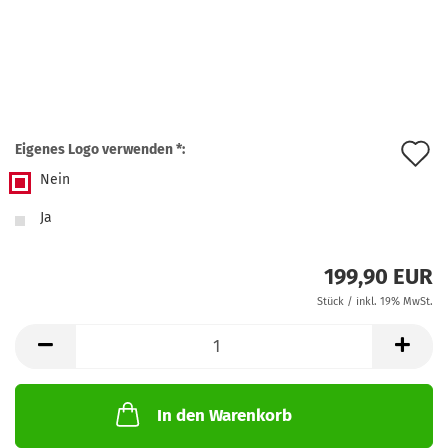
A
Eigenes Logo verwenden *:
Nein
d
M
Ja
199,90 EUR
Stück / inkl. 19% MwSt.
In den Warenkorb