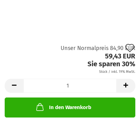
A
Unser Normalpreis 84,90 EUR
59,43 EUR
d
Sie sparen 30%
M
Stück / inkl. 19% MwSt.
In den Warenkorb